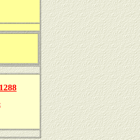
 1288
t