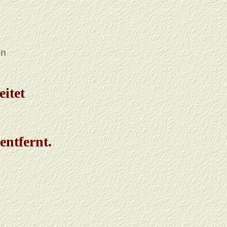
en
itet
entfernt.