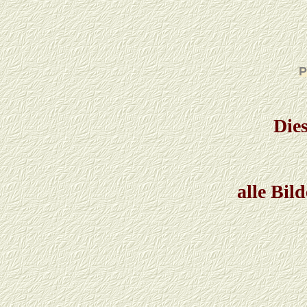
P
Die
alle Bil