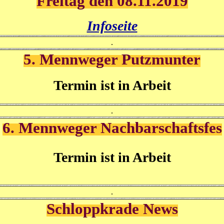
Freitag den 08.11.2019
Infoseite
.
5. Mennweger Putzmunter
Termin ist in Arbeit
.
6. Mennweger Nachbarschaftsfes
Termin ist in Arbeit
.
Schloppkrade News